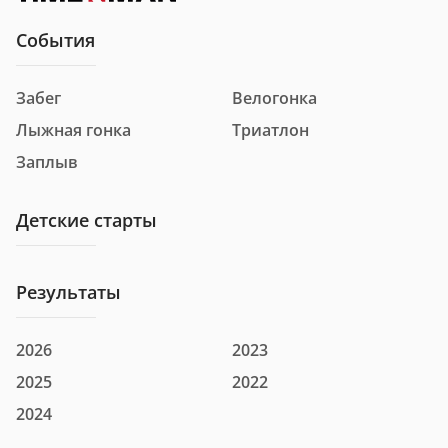
События
Забег
Велогонка
Номер
1077
Лыжная гонка
Триатлон
Фамилия и имя
Аббасов Самид Русланович
Заплыв
Город
г Набережные Челны
Детские старты
Клуб
Результаты
Номер
1025
2026
2023
Аббасова Айсель
Фамилия и имя
2025
2022
Руслановна
2024
Город
г Набережные Челны