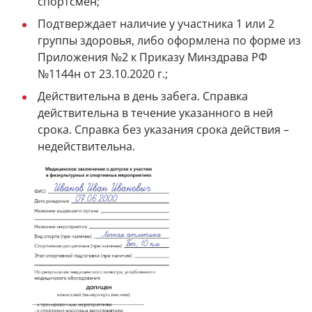
спортсмен;
Подтверждает наличие у участника 1 или 2
группы здоровья, либо оформлена по форме из
Приложения №2 к Приказу Минздрава РФ
№1144н от 23.10.2020 г.;
Действительна в день забега. Справка
действительна в течение указанного в ней
срока. Справка без указания срока действия –
недействительна.
Дорогой друг, электронная регистрация уже
Дорогой друг, электронная регистрация уже
Дорогой друг, электронная регистрация уже
закрыта. Зарегистрироваться можно в месте
закрыта. Зарегистрироваться можно в месте
закрыта. Зарегистрироваться можно в месте
выдачи стартовых пакетов.
выдачи стартовых пакетов.
выдачи стартовых пакетов.