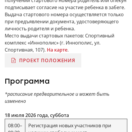
получении стартового номера родитель или опекун
подписывает согласие на участие ребенка в забеге.
Выдача стартового номера осуществляется только
при предъявлении документа, удостоверяющего
личность родителя и ребенка.
Место выдачи стартовых пакетов: Спортивный
комплекс «Иннополис» (г. Иннополис, ул.
Спортивная, 107).
На карте
.
ПРОЕКТ ПОЛОЖЕНИЯ
Дорогой друг, электронная регистрация уже
Дорогой друг, электронная регистрация уже
Программа
закрыта. Зарегистрироваться можно в месте
закрыта. Зарегистрироваться можно в месте
выдачи стартовых пакетов.
выдачи стартовых пакетов.
*расписание предварительное и может быть
изменено
18 июля 2026 года, суббота
08:00–
Регистрация новых участников при