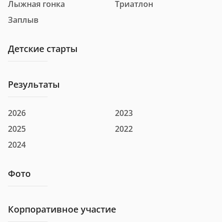
Лыжная гонка
Триатлон
Абросимов Александр
Фамилия и имя
Заплыв
Олегович
Детские старты
Город
г Казань
Клуб
Результаты
Номер
2026
2023
2025
2022
Андрианова Виктория
Фамилия и имя
Алексеевна
2024
Город
Иннополис
Фото
Клуб
Корпоративное участие
Номер