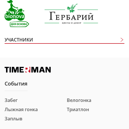
УЧАСТНИКИ
Участники
Дистанция
Забег в национальных костюмах 1 км
События
Забег
Велогонка
Номер
1004
Лыжная гонка
Триатлон
Фамилия и имя
Абрамова Ева Дмитриевна
Заплыв
Город
г Казань