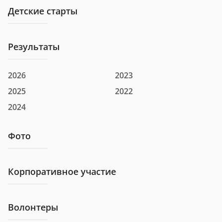
Детские старты
Клуб
Результаты
Номер
1056
2026
2023
Фамилия и имя
Айнетдинов Расул
2025
2022
Город
г Ульяновск
2024
Клуб
Фото
Номер
1074
Корпоративное участие
Фамилия и имя
альбина гарафиева
Волонтеры
Город
г Казань