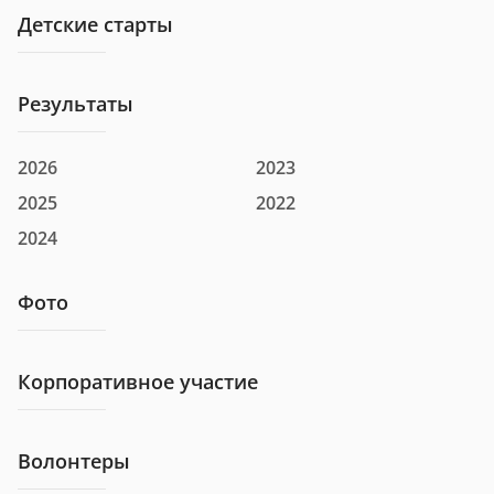
Детские старты
Клуб
Результаты
Номер
1056
2026
2023
Фамилия и имя
Айнетдинов Расул
2025
2022
Город
г Ульяновск
2024
Клуб
Фото
Номер
1074
Корпоративное участие
Фамилия и имя
альбина гарафиева
Волонтеры
Город
г Казань