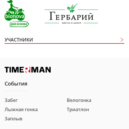
УЧАСТНИКИ
Участники
Дистанция
Забег в национальных костюмах 1 км
События
Забег
Велогонка
Номер
1004
Лыжная гонка
Триатлон
Фамилия и имя
Абрамова Ева Дмитриевна
Заплыв
Город
г Казань